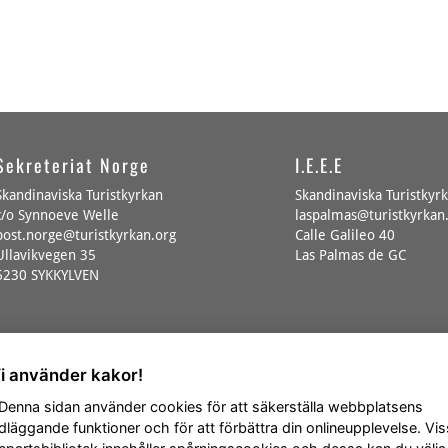
Sekreteriat Norge
I.E.E.E
Skandinaviska Turistkyrkan
Skandinaviska Turistkyr
c/o Synnoeve Welle
laspalmas@turistkyrkan
post.norge@turistkyrkan.org
Calle Galileo 40
Ullavikvegen 35
Las Palmas de GC
6230 SYKKYLVEN
Vi använder kakor!
 Denna sidan använder cookies för att säkerställa webbplatsens
dläggande funktioner och för att förbättra din onlineupplevelse. Vi