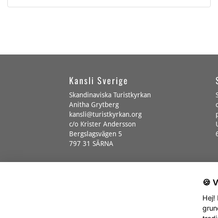
Kansli Sverige
Skandinaviska Turistkyrkan
Anitha Grytberg
kansli@turistkyrkan.org
c/o Krister Andersson
Bergslagsvägen 5
797 31 SÄRNA
🍪 
© Skandinaviska Turistkyrkan
Hej!
grun