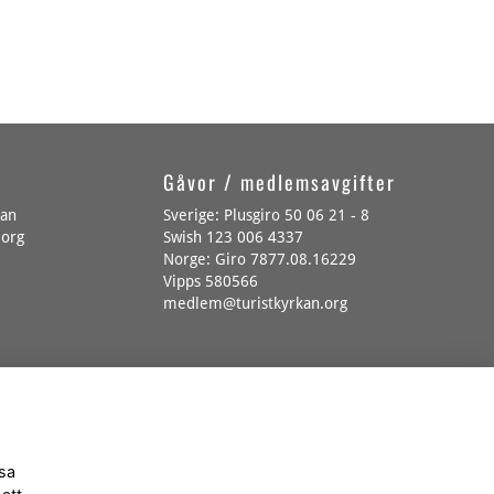
Gåvor / medlemsavgifter
kan
Sverige: Plusgiro 50 06 21 - 8
.org
Swish 123 006 4337
Norge: Giro 7877.08.16229
Vipps 580566
medlem@turistkyrkan.org
Sidkarta
|
ssa