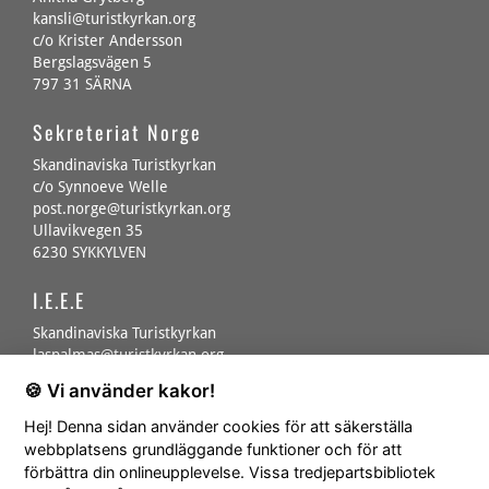
kansli@turistkyrkan.org
c/o Krister Andersson
Bergslagsvägen 5
797 31 SÄRNA
Sekreteriat Norge
Skandinaviska Turistkyrkan
c/o Synnoeve Welle
post.norge@turistkyrkan.org
Ullavikvegen 35
6230 SYKKYLVEN
I.E.E.E
Skandinaviska Turistkyrkan
laspalmas@turistkyrkan.org
Calle Galileo 40
🍪 Vi använder kakor!
Las Palmas de GC
Hej! Denna sidan använder cookies för att säkerställa
Gåvor / medlemsavgifter
webbplatsens grundläggande funktioner och för att
förbättra din onlineupplevelse. Vissa tredjepartsbibliotek
Sverige: Plusgiro 50 06 21 - 8