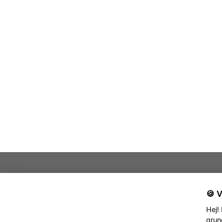
Kansli Sverige
🍪 
Skandinaviska Turistkyrkan
Anitha Grytberg
Hej!
kansli@turistkyrkan.org
grun