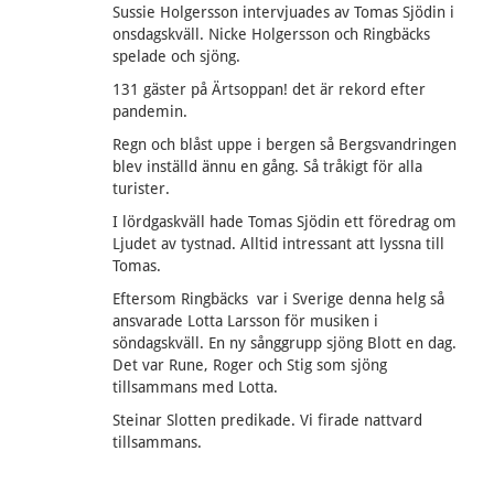
Sussie Holgersson intervjuades av Tomas Sjödin i
onsdagskväll. Nicke Holgersson och Ringbäcks
spelade och sjöng.
131 gäster på Ärtsoppan! det är rekord efter
pandemin.
Regn och blåst uppe i bergen så Bergsvandringen
blev inställd ännu en gång. Så tråkigt för alla
turister.
I lördgaskväll hade Tomas Sjödin ett föredrag om
Ljudet av tystnad. Alltid intressant att lyssna till
Tomas.
Eftersom Ringbäcks var i Sverige denna helg så
ansvarade Lotta Larsson för musiken i
söndagskväll. En ny sånggrupp sjöng Blott en dag.
Det var Rune, Roger och Stig som sjöng
tillsammans med Lotta.
Steinar Slotten predikade. Vi firade nattvard
tillsammans.